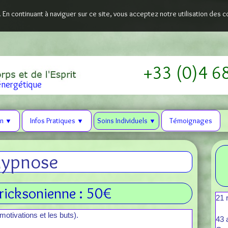
. En continuant à naviguer sur ce site, vous acceptez notre utilisation des 
+33 (0)4 6
nergétique
on
Infos Pratiques
Soins Individuels
Témoignages
▼
▼
▼
ypnose
ricksonienne : 50€
21 
otivations et les buts).
43 